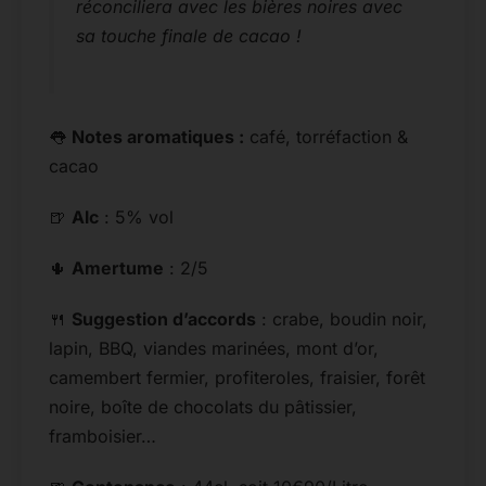
réconciliera avec les bières noires avec
sa touche finale de cacao !
👅
Notes aromatiques :
café, torréfaction &
cacao
🍺
Alc
: 5% vol
🌵
Amertume
: 2/5
🍴
Suggestion d’accords
: crabe, boudin noir,
lapin, BBQ, viandes marinées, mont d’or,
camembert fermier, profiteroles, fraisier, forêt
noire, boîte de chocolats du pâtissier,
framboisier…