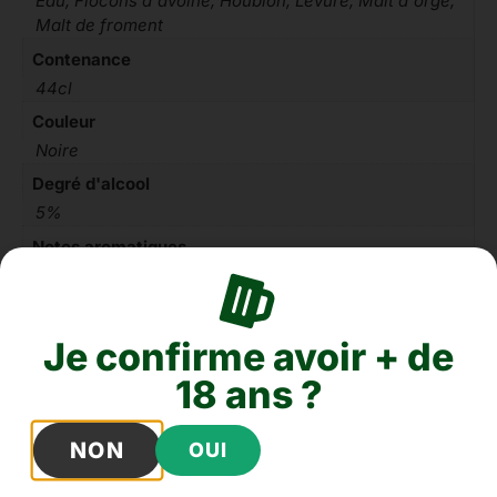
Eau, Flocons d'avoine, Houblon, Levure, Malt d'orge,
Malt de froment
Contenance
44cl
Couleur
Noire
Degré d'alcool
5%
Notes aromatiques
Cacao, Café, Torréfaction
Allergène
Gluten
Je confirme avoir + de
18 ans ?
NON
OUI
Pour les commandes regroupant