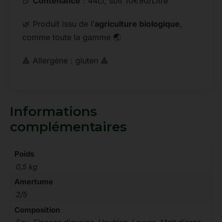
🍺
Contenance
: 44cl, soit 10€90/Litre
🌿 Produit issu de l’
agriculture biologique
,
comme toute la gamme 🌏
🔺
Allergène
: gluten
🔺
Informations
complémentaires
Poids
0,5 kg
Amertume
2/5
Composition