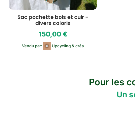
Sac pochette bois et cuir –
divers coloris
150,00
€
Vendu par:
Upcycling & créa
Pour les 
Un s