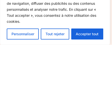
de navigation, diffuser des publicités ou des contenus
personnalisés et analyser notre trafic. En cliquant sur «
Bons cadeaux
Tout accepter », vous consentez à notre utilisation des
cookies.
Boutique
Nos artisans
Personnaliser
Tout rejeter
Accepter tout
Actualités
Nous contacter
Paiement
sécurisé