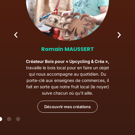
Eric BARRET
 »,
Tourneur sur Bois pour « Au grès du
bjet
bois »,
propose des Créations toujours
Du
plus originales. A l’écoute du besoin du
 il
client, il s’investit afin de capter autant la
yer)
clientèle masculine que féminine.
Découvrir mes créations