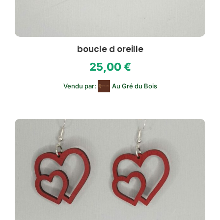
boucle d oreille
25,00
€
Vendu par:
Au Gré du Bois