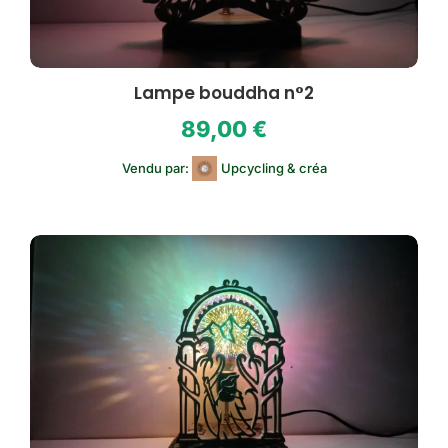
Lampe bouddha n°2
89,00
€
Vendu par:
Upcycling & créa