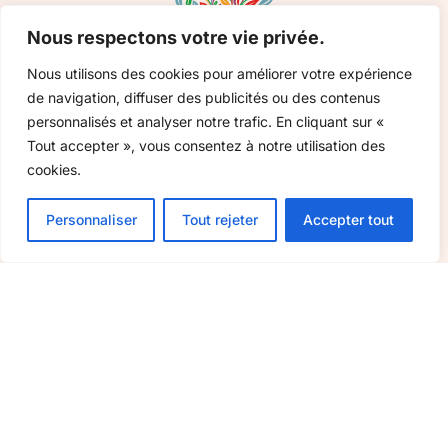
Nous respectons votre vie privée.
Nous utilisons des cookies pour améliorer votre expérience
de navigation, diffuser des publicités ou des contenus
personnalisés et analyser notre trafic. En cliquant sur «
Tout accepter », vous consentez à notre utilisation des
Bons cadeaux
cookies.
Boutique
Nos artisans
Ajouter au panier
59,00
€
Personnaliser
Tout rejeter
Accepter tout
Actualités
Nous contacter
Paiement
sécurisé