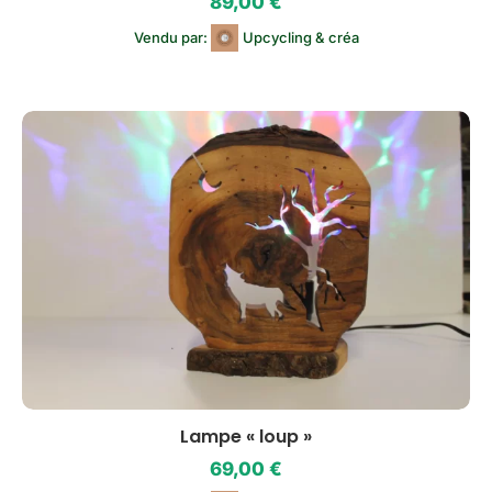
89,00
€
Vendu par:
Upcycling & créa
Lampe « loup »
69,00
€