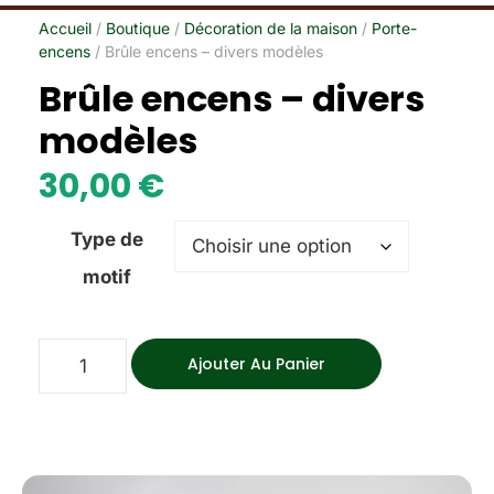
Accueil
/
Boutique
/
Décoration de la maison
/
Porte-
encens
/ Brûle encens – divers modèles
Brûle encens – divers
modèles
30,00
€
Type de
motif
Ajouter Au Panier